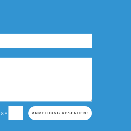
=
 8
ANMELDUNG ABSENDEN!