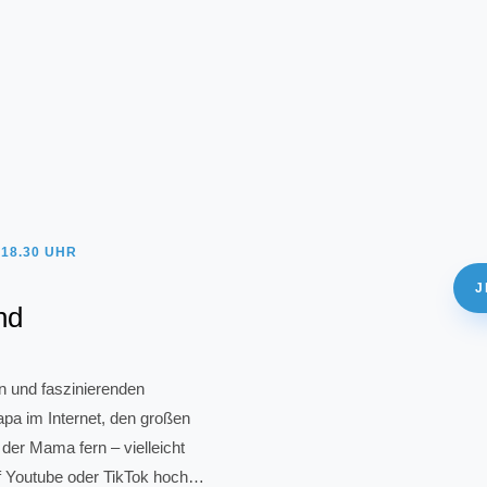
 18.30 UHR
J
nd
en und faszinierenden
pa im Internet, den großen
er Mama fern – vielleicht
uf Youtube oder TikTok hoch…