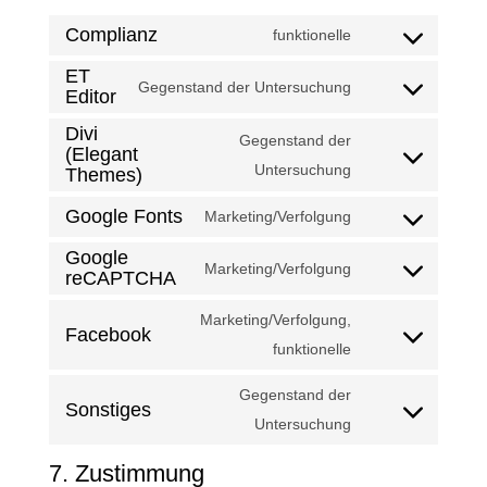
Complianz
funktionelle
Consent
ET
to
Gegenstand der Untersuchung
Editor
Consent
service
to
Divi
complianz
Gegenstand der
(Elegant
service
Consent
Untersuchung
Themes)
et-
to
Google Fonts
Marketing/Verfolgung
editor
service
Consent
Google
divi-
to
Marketing/Verfolgung
reCAPTCHA
Consent
(elegant-
service
to
themes)
google-
Marketing/Verfolgung,
Facebook
service
fonts
Consent
funktionelle
google-
to
Gegenstand der
recaptcha
service
Sonstiges
Consent
Untersuchung
facebook
to
7. Zustimmung
service